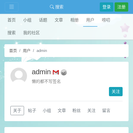
搜索
登录
注册
首页
小组
话题
文章
相册
用户
唠叨
搜索
我的社区
首页
用户
admin
admin
懒的都不写签名
关注
关于
帖子
小组
文章
粉丝
关注
留言