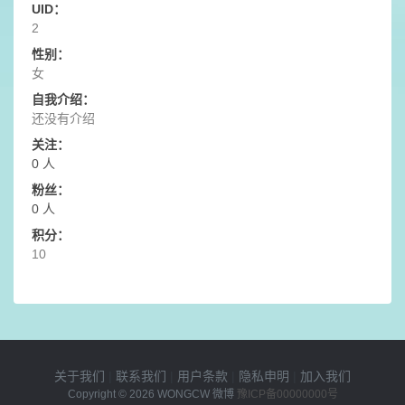
UID：
2
性别：
女
自我介绍：
还没有介绍
关注：
0 人
粉丝：
0 人
积分：
10
关于我们
|
联系我们
|
用户条款
|
隐私申明
|
加入我们
Copyright © 2026
WONGCW 微博
豫ICP备00000000号